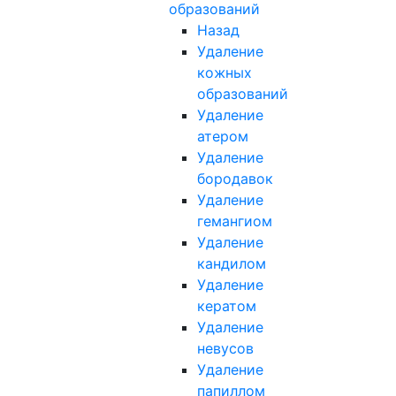
образований
Назад
Удаление
кожных
образований
Удаление
атером
Удаление
бородавок
Удаление
гемангиом
Удаление
кандилом
Удаление
кератом
Удаление
невусов
Удаление
папиллом