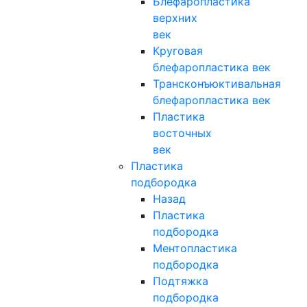
Блефаропластика
верхних
век
Круговая
блефаропластика век
Трансконъюктивальная
блефаропластика век
Пластика
восточных
век
Пластика
подбородка
Назад
Пластика
подбородка
Ментопластика
подбородка
Подтяжка
подбородка