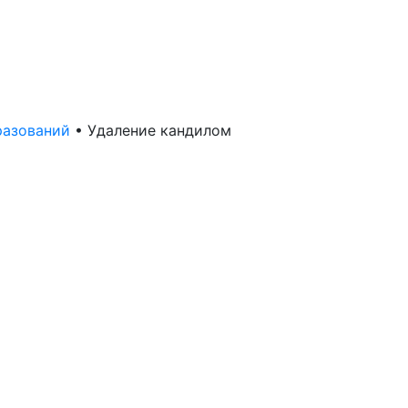
разований
•
Удаление кандилом