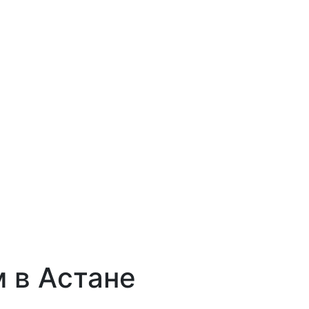
м
в Астане