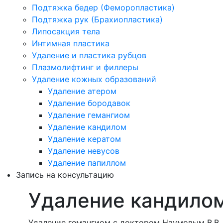
Подтяжка бедер (Феморопластика)
Подтяжка рук (Брахиопластика)
Липосакция тела
Интимная пластика
Удаление и пластика рубцов
Плазмолифтинг и филлеры
Удаление кожных образований
Удаление атером
Удаление бородавок
Удаление гемангиом
Удаление кандилом
Удаление кератом
Удаление невусов
Удаление папиллом
Запись на консультацию
Удаление кандило
Удаление гемангиом с доктором
Наумовым В.В.