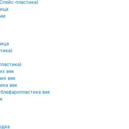
Спейс-пластика)
лица
ми
лица
тика)
пластика)
их век
их век
ика век
 блефаропластика век
к
одка