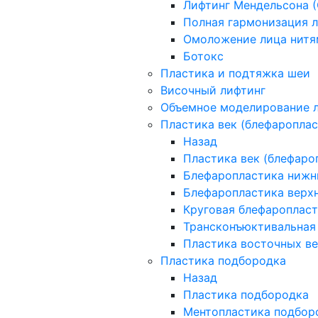
Лифтинг Мендельсона (
Полная гармонизация 
Омоложение лица нитя
Ботокс
Пластика и подтяжка шеи
Височный лифтинг
Объемное моделирование 
Пластика век (блефароплас
Назад
Пластика век (блефаро
Блефаропластика нижн
Блефаропластика верхн
Круговая блефаропласт
Трансконъюктивальная
Пластика восточных ве
Пластика подбородка
Назад
Пластика подбородка
Ментопластика подбор