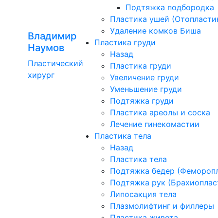
Подтяжка подбородка
Пластика ушей (Отопласти
Удаление комков Биша
Владимир
Пластика груди
Наумов
Назад
Пластический
Пластика груди
хирург
Увеличение груди
Уменьшение груди
Подтяжка груди
Пластика ареолы и соска
Лечение гинекомастии
Пластика тела
Назад
Пластика тела
Подтяжка бедер (Фемороп
Подтяжка рук (Брахиоплас
Липосакция тела
Плазмолифтинг и филлеры
Пластика живота